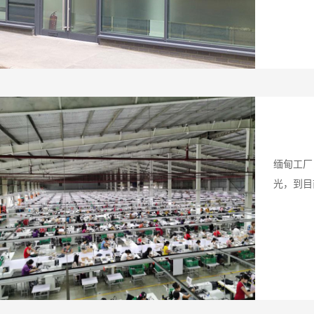
缅甸工厂
光，到目